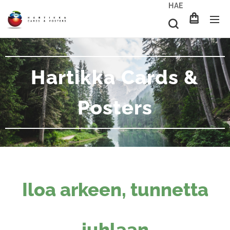
HAE
Hartikka Cards &
Posters
Iloa arkeen, tunnetta
juhlaan