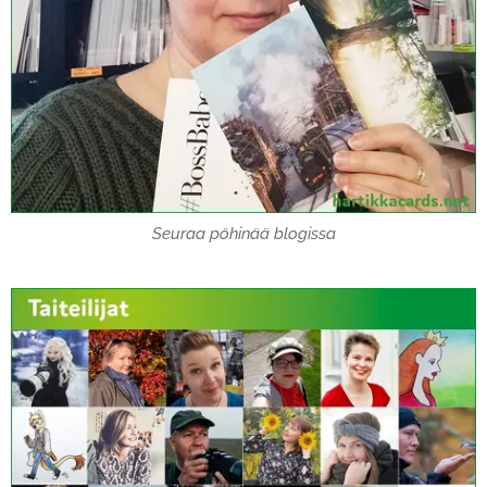
Seuraa pöhinää blogissa