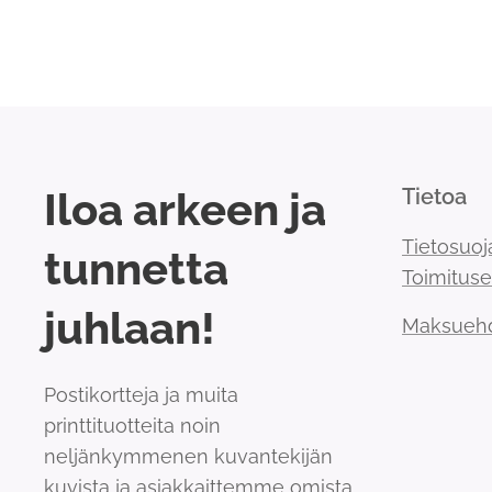
Iloa arkeen ja
Tietoa
Tietosuoj
tunnetta
Toimitus
juhlaan!
Maksueh
Postikortteja ja muita
printtituotteita noin
neljänkymmenen kuvantekijän
kuvista ja asiakkaittemme omista