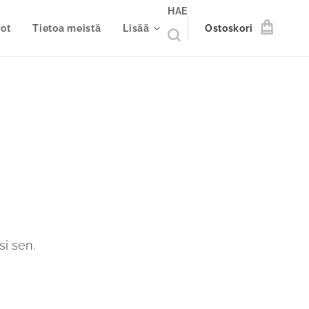
HAE
ot
Tietoa meistä
Lisää
Ostoskori
i sen.