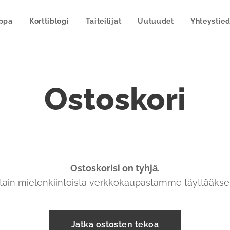
uppa
Korttiblogi
Taiteilijat
Uutuudet
Yhteystied
Ostoskori
Ostoskorisi on tyhjä.
jotain mielenkiintoista verkkokaupastamme täyttääkses
Jatka ostosten tekoa