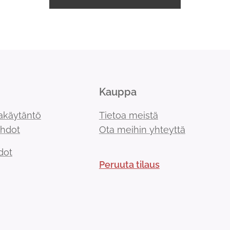
Kauppa
akäytäntö
Tietoa meistä
ehdot
Ota meihin yhteyttä
dot
Peruuta tilaus