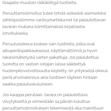
tilaajalle muutoin räätälöityjä tuotteita.
Peruuttamisilmoitus tulee tehdä selkeästi esimerkiksi
sähköpostiimme cards@hartikka.net tai palautettavan
tavaran mukana toimittamallasi kirjallisella
ilmoituksella.
Peruutusoikeus koskee vain tuotteita, jotka ovat
alkuperäispakkauksessa, käyttämättömiä ja hyvin
takaisinlähetystä varten pakattuja. Jos palautettua
tuotetta on vastoin ostajan laissa säädettyä
huolenpitovelvollisuutta käytetty, on yrityksellä oikeus
periä arvonalennus aina tuotteen täyteen hintaan
saakka palautuskuluineen.
Jos kauppa perutaan, tavara on palautettava
viivytyksettä ja viimeistään 14 päivän kuluttua
peruuttamisilmoituksen tekemisestä alla mainittuun