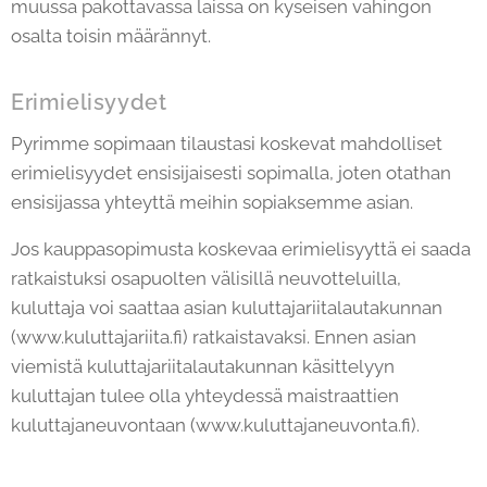
muussa pakottavassa laissa on kyseisen vahingon
osalta toisin määrännyt.
Erimielisyydet
Pyrimme sopimaan tilaustasi koskevat mahdolliset
erimielisyydet ensisijaisesti sopimalla, joten otathan
ensisijassa yhteyttä meihin sopiaksemme asian.
Jos kauppasopimusta koskevaa erimielisyyttä ei saada
ratkaistuksi osapuolten välisillä neuvotteluilla,
kuluttaja voi saattaa asian kuluttajariitalautakunnan
(www.kuluttajariita.fi) ratkaistavaksi. Ennen asian
viemistä kuluttajariitalautakunnan käsittelyyn
kuluttajan tulee olla yhteydessä maistraattien
kuluttajaneuvontaan (www.kuluttajaneuvonta.fi).