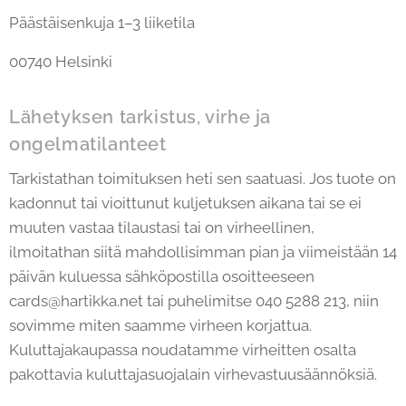
Päästäisenkuja 1–3 liiketila
00740 Helsinki
Lähetyksen tarkistus, virhe ja
ongelmatilanteet
Tarkistathan toimituksen heti sen saatuasi. Jos tuote on
kadonnut tai vioittunut kuljetuksen aikana tai se ei
muuten vastaa tilaustasi tai on virheellinen,
ilmoitathan siitä mahdollisimman pian ja viimeistään 14
päivän kuluessa sähköpostilla osoitteeseen
cards@hartikka.net tai puhelimitse 040 5288 213, niin
sovimme miten saamme virheen korjattua.
Kuluttajakaupassa noudatamme virheitten osalta
pakottavia kuluttajasuojalain virhevastuusäännöksiä.