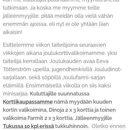
tutkimaan. Ja koska me myymme teille
jälleenmyyjille, pitää meidän olla vielä vähän
enemmän ajoissa, eli nyt ei ole yhtään liian
aikaisin!
Esittelemme viikon taiteilijoina seuraavien
viikkojen aikana joulukorttivalikoimamme, yksi
taiteilija kerrallaan. Joulukauden avaa Eeva
Tötterström upeilla, jugendhenkisillä Jouludinot-
sarjallaan, sekä söpöillä Joulufarmi-sarjan
eläimillä. Ensimmäisellä viikolla on siis kaksi
minisarjaa.
Kuluttajille suunnatussa
Korttikaupassamme
nämä myydään kuuden
kortin valikoimina, Dinoja 2 x 3 korttia ja toinen
valikoima Farmit 2 x 3 korttia. Jälleenmyyjille
Tukussa 10 kpl erissä
tukkuhinnoin.
Oletko ennen