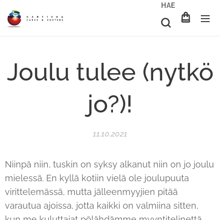
HAE
Joulu tulee (nytkö
jo?)!
11.10.2021
Niinpä niin, tuskin on syksy alkanut niin on jo joulu
mielessä. En kyllä kotiin vielä ole joulupuuta
virittelemässä, mutta jälleenmyyjien pitää
varautua ajoissa, jotta kaikki on valmiina sitten,
kun me kuluttajat pölähdämme myyntitelinettä