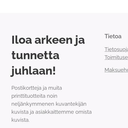
Iloa arkeen ja
Tietoa
Tietosuoj
tunnetta
Toimitus
juhlaan!
Maksueh
Postikortteja ja muita
printtituotteita noin
neljänkymmenen kuvantekijän
kuvista ja asiakkaittemme omista
kuvista.