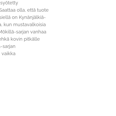
 syötetty
Saattaa olla, että tuote
siellä on Kynänjälkiä-
a, kun mustavalkoisia
on Mökillä-sarjan vanhaa
 ehkä kovin pitkälle
ä-sarjan
i vaikka