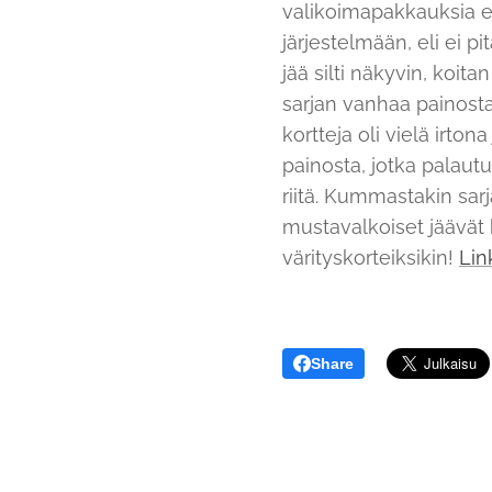
valikoimapakkauksia ed
järjestelmään, eli ei p
jää silti näkyvin, koit
sarjan vanhaa painosta
kortteja oli vielä irtona
painosta, jotka palautui
riitä. Kummastakin sar
mustavalkoiset jäävät 
värityskorteiksikin!
Lin
Share