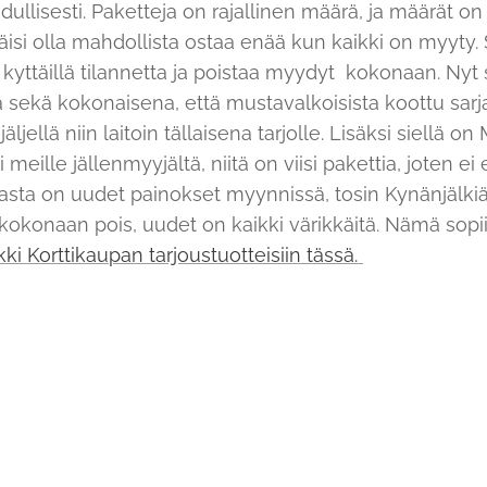
ullisesti. Paketteja on rajallinen määrä, ja määrät on
itäisi olla mahdollista ostaa enää kun kaikki on myyty. 
an kyttäillä tilannetta ja poistaa myydyt kokonaan. Nyt 
 sekä kokonaisena, että mustavalkoisista koottu sarj
 jäljellä niin laitoin tällaisena tarjolle. Lisäksi siellä 
 meille jällenmyyjältä, niitä on viisi pakettia, joten ei
jasta on uudet painokset myynnissä, tosin Kynänjälki
kokonaan pois, uudet on kaikki värikkäitä. Nämä sopi
kki Korttikaupan tarjoustuotteisiin tässä.