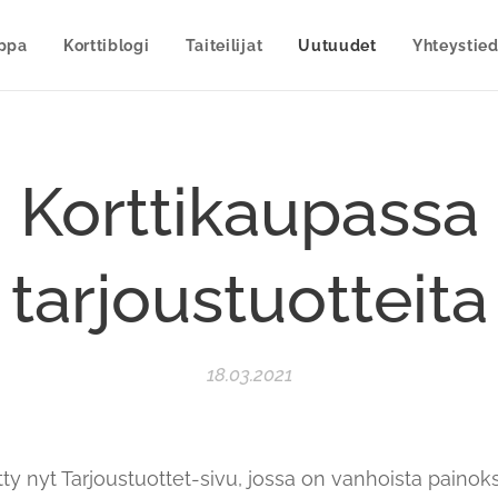
uppa
Korttiblogi
Taiteilijat
Uutuudet
Yhteystied
Korttikaupassa
tarjoustuotteita
18.03.2021
ty nyt Tarjoustuottet-sivu, jossa on vanhoista painoks