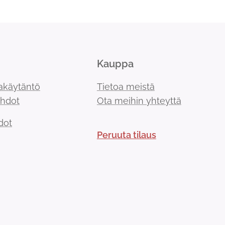
Kauppa
akäytäntö
Tietoa meistä
ehdot
Ota meihin yhteyttä
dot
Peruuta tilaus