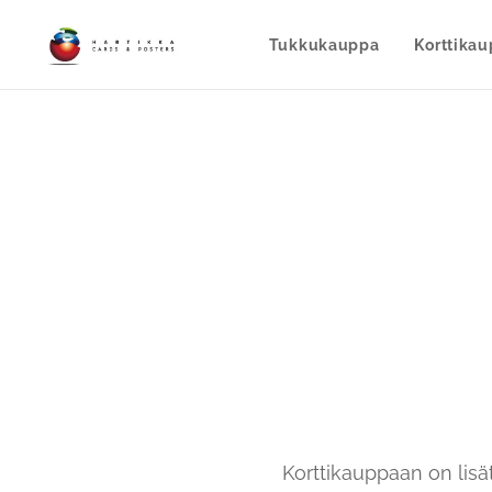
Tukkukauppa
Korttika
Korttikauppaan on lisät