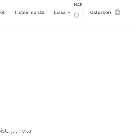
HAE
ot
Tietoa meistä
Lisää
Ostoskori
ista jääneitä