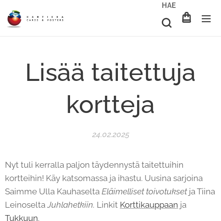
HAE
Lisää taitettuja
kortteja
24.02.2025
Nyt tuli kerralla paljon täydennystä taitettuihin
kortteihin! Käy katsomassa ja ihastu. Uusina sarjoina
Saimme Ulla Kauhaselta
Eläimelliset toivotukset
ja Tiina
Leinoselta
Juhlahetkiin.
Linkit
Korttikauppaan
ja
Tukkuun
.