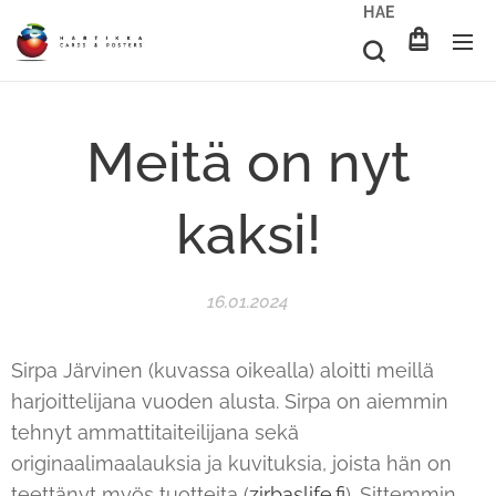
HAE
Meitä on nyt
kaksi!
16.01.2024
Sirpa Järvinen (kuvassa oikealla) aloitti meillä
harjoittelijana vuoden alusta. Sirpa on aiemmin
tehnyt ammattitaiteilijana sekä
originaalimaalauksia ja kuvituksia, joista hän on
teettänyt myös tuotteita (
zirbaslife.fi
). Sittemmin