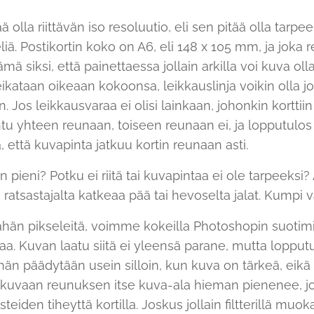
 olla riittävän iso resoluutio, eli sen pitää olla tarpeek
eliä. Postikortin koko on A6, eli 148 x 105 mm, ja joka r
ä siksi, että painettaessa jollain arkilla voi kuva oll
eikataan oikeaan kokoonsa, leikkauslinja voikin olla jo
 Jos leikkausvaraa ei olisi lainkaan, johonkin korttiin j
tu yhteen reunaan, toiseen reunaan ei, ja lopputulos n
, että kuvapinta jatkuu kortin reunaan asti.
an pieni? Potku ei riitä tai kuvapintaa ei ole tarpeeks
atsastajalta katkeaa pää tai hevoselta jalat. Kumpi v
ähän pikseleitä, voimme kokeilla Photoshopin suotimill
. Kuvan laatu siitä ei yleensä parane, mutta lopputu
Tähän päädytään usein silloin, kun kuva on tärkeä, eikä
 kuvaan reunuksen itse kuva-ala hieman pienenee, j
steiden tiheyttä kortilla. Joskus jollain filtterillä mu