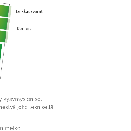
ty kysymys on se,
ähestyä joko tekniseltä
 on melko