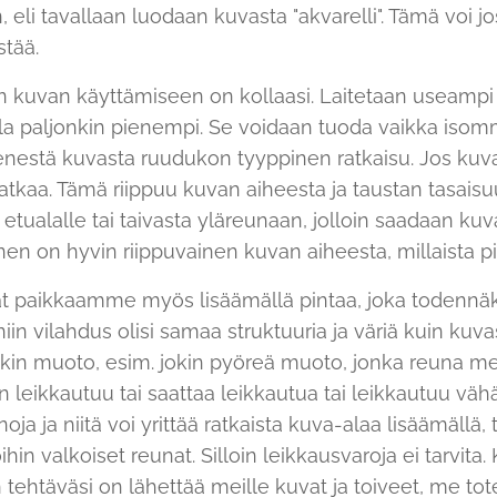
eli tavallaan luodaan kuvasta "akvarelli". Tämä voi jo
stää.
n kuvan käyttämiseen on kollaasi. Laitetaan useampi k
lla paljonkin pienempi. Se voidaan tuoda vaikka isom
stä kuvasta ruudukon tyyppinen ratkaisu. Jos kuvan 
jatkaa. Tämä riippuu kuvan aiheesta ja taustan tasais
etualalle tai taivasta yläreunaan, jolloin saadaan kuv
n on hyvin riippuvainen kuvan aiheesta, millaista pin
at paikkaamme myös lisäämällä pintaa, joka todennäkö
, niin vilahdus olisi samaa struktuuria ja väriä kuin ku
kin muoto, esim. jokin pyöreä muoto, jonka reuna me
 leikkautuu tai saattaa leikkautua tai leikkautuu vähä
ja ja niitä voi yrittää ratkaista kuva-alaa lisäämällä, 
hin valkoiset reunat. Silloin leikkausvaroja ei tarvita. 
n tehtäväsi on lähettää meille kuvat ja toiveet, me to