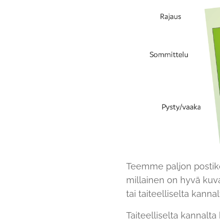
Teemme paljon postiko
millainen on hyvä kuva 
tai taiteelliselta kanna
Taiteelliselta kannalt