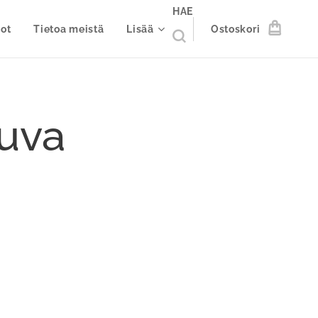
HAE
ot
Tietoa meistä
Lisää
Ostoskori
kuva