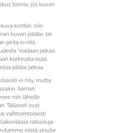
skus toimia, jos kuvan
uva korttiin, niin
man kuvan päälle, tai
pinta ei riitä,
uudesta. Voidaan jatkaa
aan korkeutta lisää.
taa pitäisi jatkaa.
isesti ei näy, mutta
vassakin. Saman
nee niin lähelle
n. Tällaiset ovat
tai vaihtoehtoisesti
Kaikenlaisia ratkaisuja
teutamme niistä sinulle