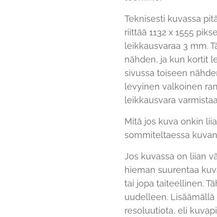
Teknisesti kuvassa pitää
riittää 1132 x 1555 piks
leikkausvaraa 3 mm. Täm
nähden, ja kun kortit l
sivussa toiseen nähden.
levyinen valkoinen ran
leikkausvara varmistaa
Mitä jos kuva onkin lii
sommiteltaessa kuvan r
Jos kuvassa on liian v
hieman suurentaa kuvaa
tai jopa taiteellinen. 
uudelleen. Lisäämällä
resoluutiota, eli kuvapi