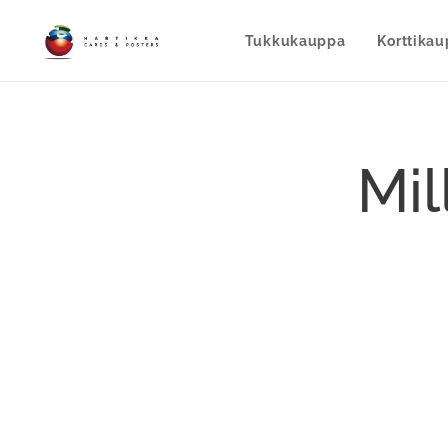
Tukkukauppa
Korttika
Mil