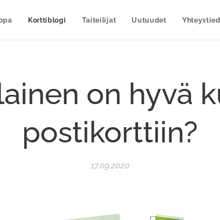
uppa
Korttiblogi
Taiteilijat
Uutuudet
Yhteystied
lainen on hyvä 
postikorttiin?
17.09.2020