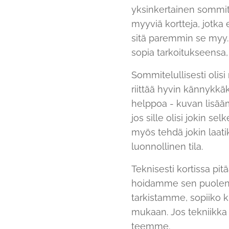
yksinkertainen sommitte
myyviä kortteja, jotka 
sitä paremmin se myy. 
sopia tarkoitukseensa,
Sommitelullisesti olisi
riittää hyvin kännykkäk
helppoa - kuvan lisääm
jos sille olisi jokin se
myös tehdä jokin laati
luonnollinen tila.
Teknisesti kortissa pitä
hoidamme sen puolen -
tarkistamme, sopiiko 
mukaan. Jos tekniikka 
teemme.