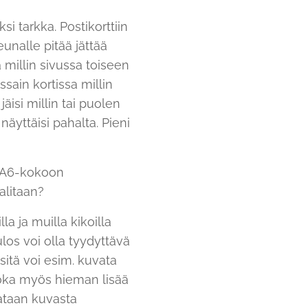
si tarkka. Postikorttiin
eunalle pitää jättää
a millin sivussa toiseen
ssain kortissa millin
äisi millin tai puolen
äyttäisi pahalta. Pieni
i? A6-kokoon
alitaan?
a ja muilla kikoilla
los voi olla tyydyttävä
 sitä voi esim. kuvata
oka myös hieman lisää
okataan kuvasta