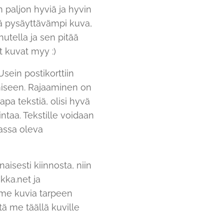
n paljon hyviä ja hyvin
itä pysäyttävämpi kuva,
utella ja sen pitää
t kuvat myy :)
Usein postikorttiin
aamiseen. Rajaaminen on
pa tekstiä, olisi hyvä
intaa. Tekstille voidaan
assa oleva
naisesti kiinnosta, niin
kka.net ja
mme kuvia tarpeen
tä me täällä kuville