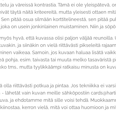
lu ja väreissä kontrastia. Tämä ei ole yleispätevä, o
eivät täytä näitä kriteereitä, mutta yleisesti ottaen m
Sen pitää osua silmään korttitelineestä, sen pitää puh
 joka on usein jonkinlainen muistaminen. Niin ja söpö
 myös hyvä, että kuvassa olisi paljon väljää reunoilla. 
uvakin, ja siinäkin on vielä riittävästi pikseleitä raj
inen vaikeaa. Samoin, jos kuvaan haluaa lisätä vaikka
lkeä pohja, esim. taivasta tai muuta melko tasaväristä p
kko tms., mutta tyylikkäämpi ratkaisu minusta on kuv
ä olla riittävästi potkua ja pintaa. Jos tekniikka ei varsi
 lähetät vain kuvan meille sähköpostiin cards@harti
kuva, ja ehdotamme mitä sille voisi tehdä. Muokkaa
kiinostaa, kerron vielä, mitä voi ottaa huomioon ja mi