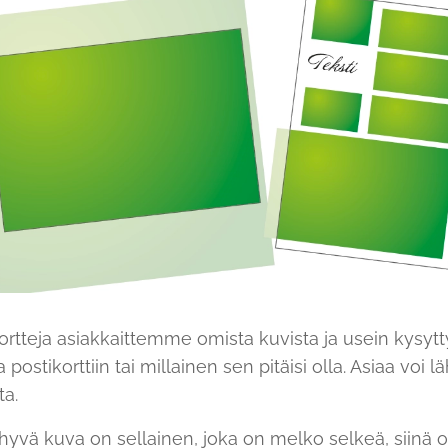
rtteja asiakkaittemme omista kuvista ja usein kysyt
postikorttiin tai millainen sen pitäisi olla. Asiaa voi l
lta.
a hyvä kuva on sellainen, joka on melko selkeä, siinä