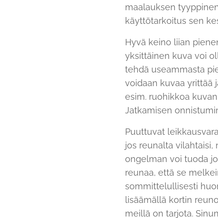
maalauksen tyyppinen, 
käyttötarkoitus sen ke
Hyvä keino liian piene
yksittäinen kuva voi o
tehdä useammasta piene
voidaan kuvaa yrittää 
esim. ruohikkoa kuvan 
Jatkamisen onnistumine
Puuttuvat leikkausvar
jos reunalta vilahtaisi
ongelman voi tuoda jo
reunaa, että se melkein
sommittelullisesti huono
lisäämällä kortin reunoi
meillä on tarjota. Sinu