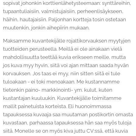
sopivat johonkin korttienlähetysteemaan: synttäreihin,
tupaantuliaisiin, valmistujaisiin, perheenlisäykseen,
häihin, hautajaisiin. Paljonhan kortteja tosin ostetaan
muutenkin, jonkin aihepiirin mukaan.
Maksamme kuvantekijälle rojaltikorvauksen myytyjen
tuotteiden perusteella. Meillä ei ole ainakaan vielä
mahdollisuutta teettää kuvia erikseen meille, mutta
jos kuva myy hyvin, siitä voi ajan mittaan saada hyvän
korvauksen. Jos taas ei myy, niin sitten siitä ei tule
tuloakaan - ei toki menoakaan. Me kustannamme
tietenkin paino- markkinointi- ym. kulut, kuten
kustantajan kuuluukin. Kuvantekijälle toimitamme
mallit painetuista korteista. Eli huonoimmassa
tapauksessa kuvaaja saa muutaman postikortin omasta
kuvastaan, parhaassa tapauksessa hän saa myös tuloja
siitä. Monelle se on myös kiva juttu CV:ssä, että kuvia