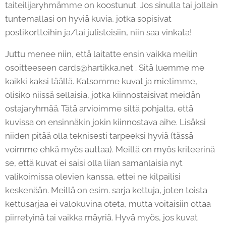
taiteilijaryhmämme on koostunut. Jos sinulla tai jollain
tuntemallasi on hyviä kuvia, jotka sopisivat
postikortteihin ja/tai julisteisiin, niin saa vinkata!
Juttu menee niin, että laitatte ensin vaikka meilin
osoitteeseen cards@hartikka.net . Sitä luemme me
kaikki kaksi täällä. Katsomme kuvat ja mietimme,
olisiko niissä sellaisia, jotka kiinnostaisivat meidän
ostajaryhmää. Tätä arvioimme siltä pohjalta, että
kuvissa on ensinnäkin jokin kiinnostava aihe. Lisäksi
niiden pitää olla teknisesti tarpeeksi hyviä (tässä
voimme ehkä myös auttaa). Meillä on myös kriteerinä
se, että kuvat ei saisi olla liian samanlaisia nyt
valikoimissa olevien kanssa, ettei ne kilpailisi
keskenään. Meillä on esim. sarja kettuja, joten toista
kettusarjaa ei valokuvina oteta, mutta voitaisiin ottaa
piirretyinä tai vaikka mäyriä. Hyvä myös, jos kuvat