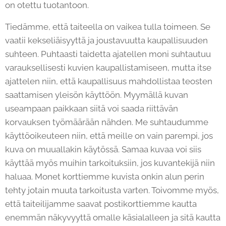
on otettu tuotantoon.
Tiedämme, että taiteella on vaikea tulla toimeen. Se
vaatii kekseliäisyyttä ja joustavuutta kaupallisuuden
suhteen. Puhtaasti taidetta ajatellen moni suhtautuu
varauksellisesti kuvien kaupallistamiseen, mutta itse
ajattelen niin, että kaupallisuus mahdollistaa teosten
saattamisen yleisön käyttöön. Myymällä kuvan
useampaan paikkaan siitä voi saada riittävän
korvauksen työmäärään nähden. Me suhtaudumme
käyttöoikeuteen niin, että meille on vain parempi, jos
kuva on muuallakin käytössä. Samaa kuvaa voi siis
käyttää myös muihin tarkoituksiin, jos kuvantekijä niin
haluaa. Monet korttiemme kuvista onkin alun perin
tehty jotain muuta tarkoitusta varten. Toivomme myös,
että taiteilijamme saavat postikorttiemme kautta
enemmän näkyvyyttä omalle käsialalleen ja sitä kautta