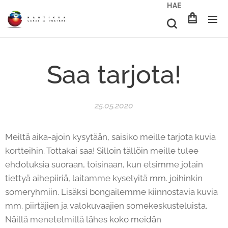
HAE
Saa tarjota!
25.05.2020
Meiltä aika-ajoin kysytään, saisiko meille tarjota kuvia
kortteihin. Tottakai saa! Silloin tällöin meille tulee
ehdotuksia suoraan, toisinaan, kun etsimme jotain
tiettyä aihepiiriä, laitamme kyselyitä mm. joihinkin
someryhmiin. Lisäksi bongailemme kiinnostavia kuvia
mm. piirtäjien ja valokuvaajien somekeskusteluista.
Näillä menetelmillä lähes koko meidän