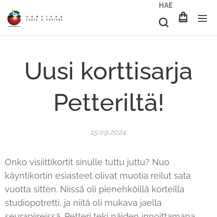
HAE
Uusi korttisarja
Petteriltä!
15.09.2024
Onko visiittikortit sinulle tuttu juttu? Nuo
käyntikortin esiasteet olivat muotia reilut sata
vuotta sitten. Niissä oli pienehköillä korteilla
studiopotretti, ja niitä oli mukava jaella
seurapiireissä. Petteri teki näiden innoittamana