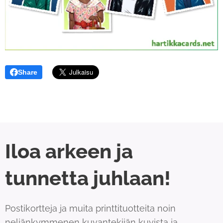
Share
Iloa arkeen ja
tunnetta juhlaan!
Postikortteja ja muita printtituotteita noin
neljänkymmenen kuvantekijän kuvista ja