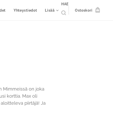
HAE
det
Yhteystiedot
Lisää
Ostoskori
nin Mimmeissä on joka
i korttia. Max oli
loitteleva piirtäjä! Ja