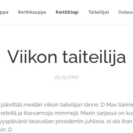
uppa
Korttikauppa
Korttiblogi
Taiteilijat
Uutuu
Viikon taiteilija
25.05.2020
päivittää meidän viikon taiteilijan tänne :D Max Sari
reteitä ja itsevarmoja mimmejä. Maxin sarjassa on kuus
späivänä tasavallan presidentin juhlissa, ei siis ihan a
kin :D