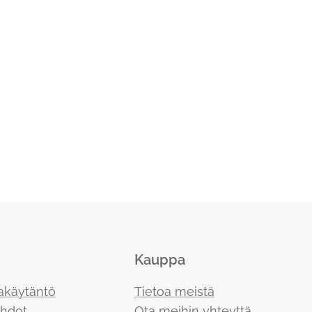
Kauppa
akäytäntö
Tietoa meistä
ehdot
Ota meihin yhteyttä