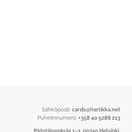
Sähköposti:
cards@hartikka.net
Puhelinnumero:
+358 40 5288 213
Päästäisenkuja 1–3, 00740 Helsinki.