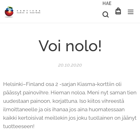
HAE
Voi nolo!
20.10.2020
Helsinki–Finland osa 2 -sarjan Kiasma-korttiin oli
päässyt painovihre. Hieman noloa. Meni nyt saman tien
uudestaan painoon, korjattuna. Iso kiitos vihreestä
ilmoittaneelle ja ois ihanaa jos aina huomatessaan
kaikki kertoisivat meillekin jos joku tuollainen on jäänyt
tuotteeseen!