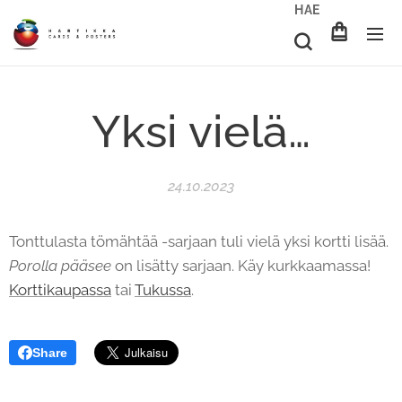
HAE
Yksi vielä…
24.10.2023
Tonttulasta tömähtää -sarjaan tuli vielä yksi kortti lisää.
Porolla pääsee
on lisätty sarjaan. Käy kurkkaamassa!
Korttikaupassa
tai
Tukussa
.
Share