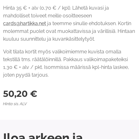
Hinta 35 € + alv (0,70 € / kpl). Lähetä kuvasi ja
mahdolliset toiveet meille osoitteeseen
cards@hartikka.net
ja teemme sinulle ehdotuksen. Kortin
molemmat puolet ovat muokattavissa ja värillisiä. Hintaan
kuuluu suunnittelu ja kuvankäsittelytyöt.
Voit tilata kortit myös valikoimiemme kuvista omalla
tekstillä tms. räätälöinnillä. Pakkaus valikoimapaketeiksi
1,30 € + alv / pkt. Isommissa määrissä kpl-hinta laskee,
joten pyydä tarjous.
50,20
€
Hinta sis. ALV
Iloa arkeen ja