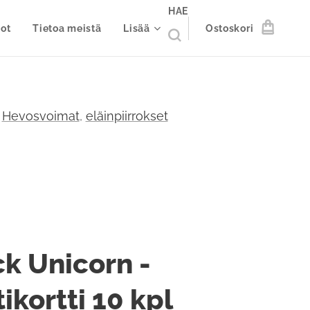
HAE
ot
Tietoa meistä
Lisää
Ostoskori
:
Hevosvoimat
,
eläinpiirrokset
ck Unicorn -
ikortti 10 kpl