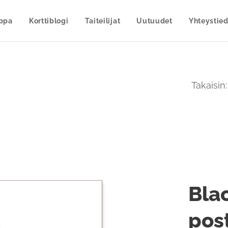
uppa
Korttiblogi
Taiteilijat
Uutuudet
Yhteystied
Takaisin
Bla
post