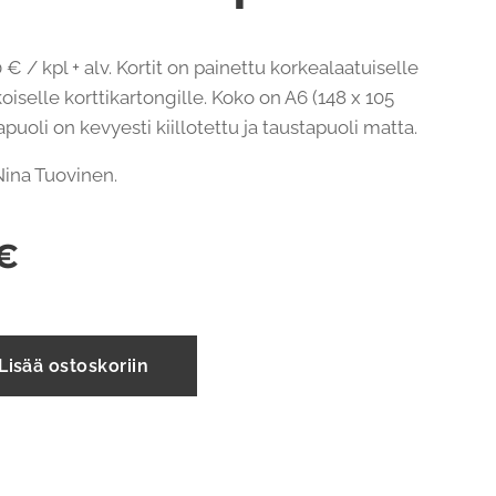
 € / kpl + alv. Kortit on painettu korkealaatuiselle
oiselle korttikartongille. Koko on A6 (148 x 105
uoli on kevyesti kiillotettu ja taustapuoli matta.
: Nina Tuovinen.
€
Lisää ostoskoriin