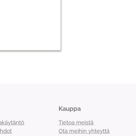
Kauppa
akäytäntö
Tietoa meistä
ehdot
Ota meihin yhteyttä