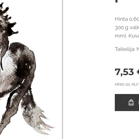
Hinta 0,60
300 g valk
mm). Kuvap
Taiteilija
7,53
Hinta sis. ALV