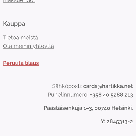
Maksuehdot
Kauppa
Tietoa meistä
Ota meihin yhteyttä
Peruuta tilaus
Sähköposti:
cards@hartikka.net
Puhelinnumero:
+358 40 5288 213
Päästäisenkuja 1–3, 00740 Helsinki.
Y
: 2845313-2