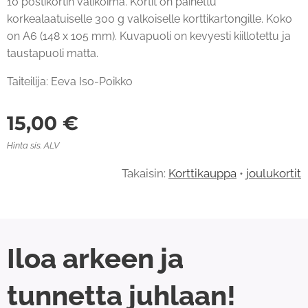
10 postikortin valikoima. Kortit on painettu
korkealaatuiselle 300 g valkoiselle korttikartongille. Koko
on A6 (148 x 105 mm). Kuvapuoli on kevyesti kiillotettu ja
taustapuoli matta.
Taiteilija: Eeva Iso-Poikko
15,00
€
Hinta sis. ALV
Takaisin:
Korttikauppa
•
joulukortit
Iloa arkeen ja
tunnetta juhlaan!