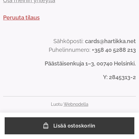
Ota meihin yhteyttä
Peruuta tilaus
Sähköposti:
cards@hartikka.net
Puhelinnumero:
+358 40 5288 213
Päästäisenkuja 1–3, 00740 Helsinki.
Y
: 2845313-2
Luotu
Webnodella
Lisää ostoskoriin