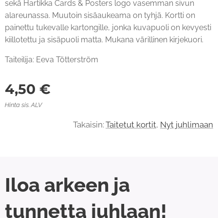
sekä Hartikka Cards & Posters logo vasemman sivun
alareunassa. Muutoin sisäaukeama on tyhjä. Kortti on
painettu tukevalle kartongille, jonka kuvapuoli on kevyesti
kiillotettu ja sisäpuoli matta. Mukana värillinen kirjekuori.
Taiteilija: Eeva Tötterström
4,50
€
Hinta sis. ALV
Takaisin:
Taitetut kortit
,
Nyt juhlimaan
Iloa arkeen ja
tunnetta juhlaan!