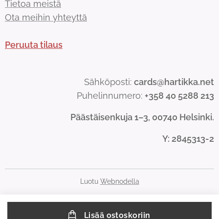
Tietoa meistä
Ota meihin yhteyttä
Peruuta tilaus
Sähköposti:
cards@hartikka.net
Puhelinnumero:
+358 40 5288 213
Päästäisenkuja 1–3, 00740 Helsinki.
Y
: 2845313-2
Luotu
Webnodella
Lisää ostoskoriin