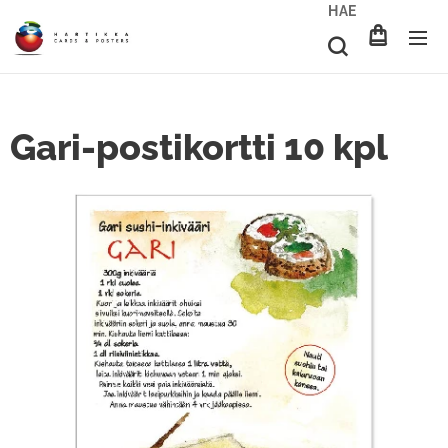
HAE
Gari-postikortti 10 kpl