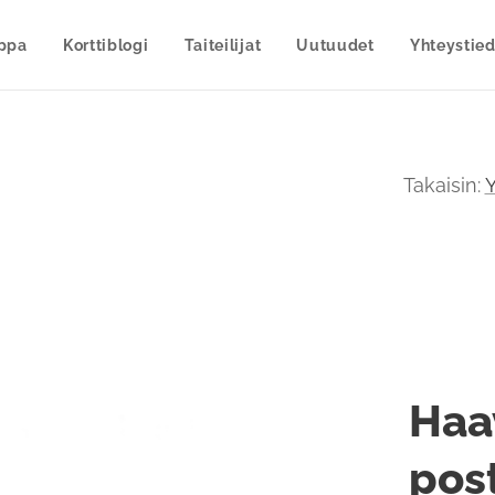
uppa
Korttiblogi
Taiteilijat
Uutuudet
Yhteystied
Takaisin:
Y
Haa
post