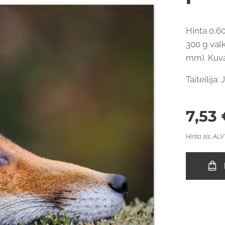
Hinta 0,60
300 g valk
mm). Kuvap
Taiteilija:
7,53
Hinta sis. ALV