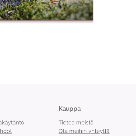
Kauppa
akäytäntö
Tietoa meistä
ehdot
Ota meihin yhteyttä