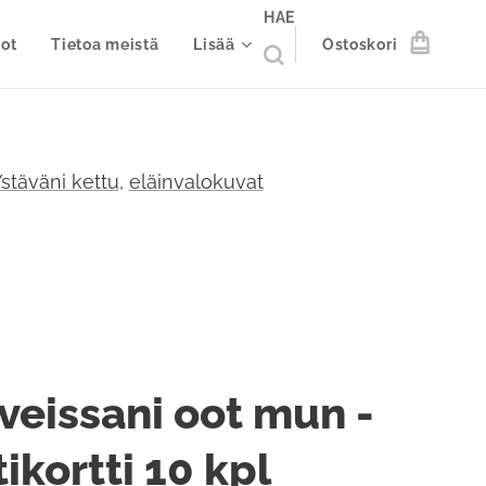
HAE
ot
Tietoa meistä
Lisää
Ostoskori
stäväni kettu,
eläinvalokuvat
veissani oot mun -
ikortti 10 kpl