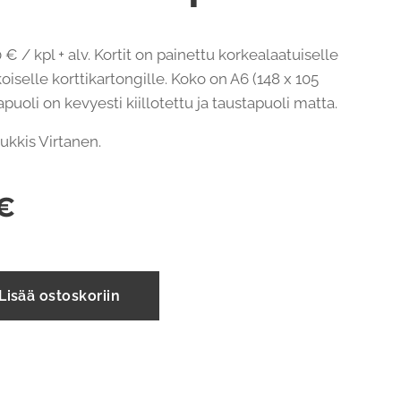
 € / kpl + alv. Kortit on painettu korkealaatuiselle
oiselle korttikartongille. Koko on A6 (148 x 105
uoli on kevyesti kiillotettu ja taustapuoli matta.
 Jukkis Virtanen.
€
Lisää ostoskoriin