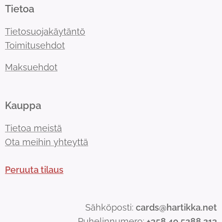
Tietoa
Tietosuojakäytäntö
Toimitusehdot
Maksuehdot
Kauppa
Tietoa meistä
Ota meihin yhteyttä
Peruuta tilaus
Sähköposti:
cards@hartikka.net
Puhelinnumero:
+358 40 5288 213