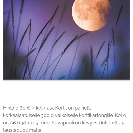
Hinta 0,60 € / kpl + alv. Kortit on painettu
korkealaatuiselle 300 g valkoiselle korttikartongille. Koko
on A6 (148 x 105 mm). Kuvapuoli on kevyesti kiillotettu ja
taustapuoli matta.