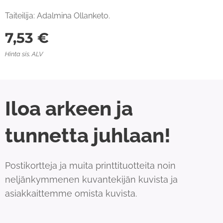
Taiteilija: Adalmina Ollanketo.
7,53
€
Hinta sis. ALV
Iloa arkeen ja
tunnetta juhlaan!
Postikortteja ja muita printtituotteita noin
neljänkymmenen kuvantekijän kuvista ja
asiakkaittemme omista kuvista.