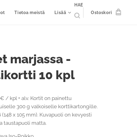
HAE
ot
Tietoa meistä
Lisää
Ostoskori
et marjassa -
ikortti 10 kpl
€ / kpl + alv. Kortit on painettu
iselle 300 g valkoiselle korttikartongille.
 (148 x 105 mm). Kuvapuoli on kevyesti
 ja taustapuoli matta.
 Eeva Iso-Poikko