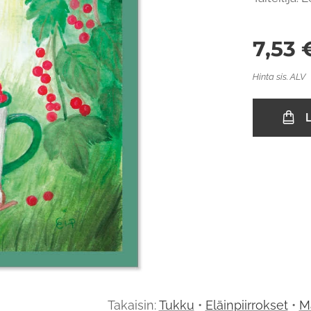
7,53
Hinta sis. ALV
L
Takaisin:
Tukku
•
Eläinpiirrokset
•
Ma