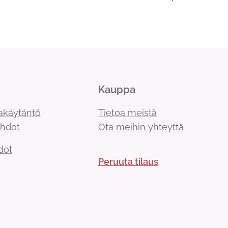
Kauppa
akäytäntö
Tietoa meistä
ehdot
Ota meihin yhteyttä
dot
Peruuta tilaus