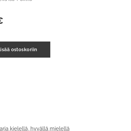
€
isää ostoskoriin
rja kielellä, hyvällä mielellä