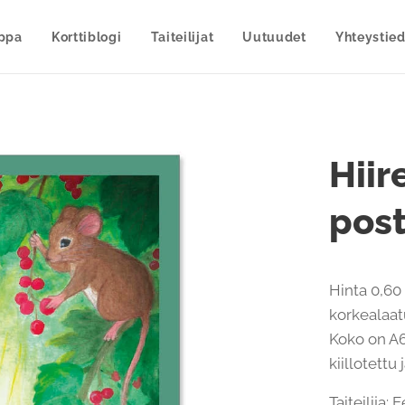
uppa
Korttiblogi
Taiteilijat
Uutuudet
Yhteystied
Hiir
post
Hinta 0,60 
korkealaatu
Koko on A6
kiillotettu
Taiteilija: