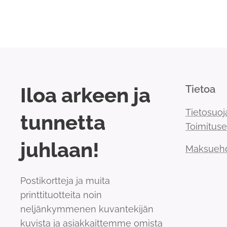
Iloa arkeen ja
Tietoa
Tietosuoj
tunnetta
Toimitus
juhlaan!
Maksueh
Postikortteja ja muita
printtituotteita noin
neljänkymmenen kuvantekijän
kuvista ja asiakkaittemme omista