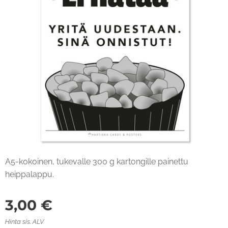
A5-kokoinen, tukevalle 300 g kartongille painettu
heippalappu.
3,00
€
Hinta sis. ALV