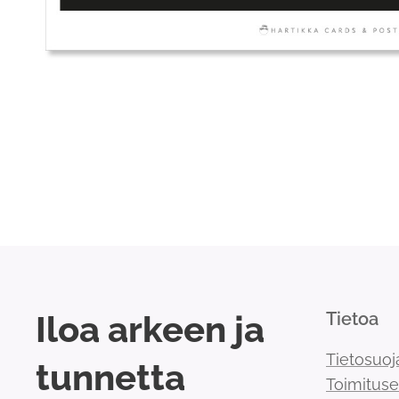
Iloa arkeen ja
Tietoa
Tietosuoj
tunnetta
Toimitus