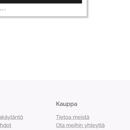
Kauppa
akäytäntö
Tietoa meistä
ehdot
Ota meihin yhteyttä