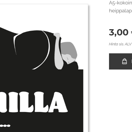
A5-kokoin
heippalap
3,00
Hinta sis. ALV