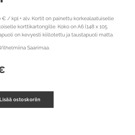
 € / kpl + alv. Kortit on painettu korkealaatuiselle
oiselle korttikartongille. Koko on A6 (148 x 105
uoli on kevyesti kiillotettu ja taustapuoli matta.
: Wilhelmiina Saarimaa.
€
Lisää ostoskoriin