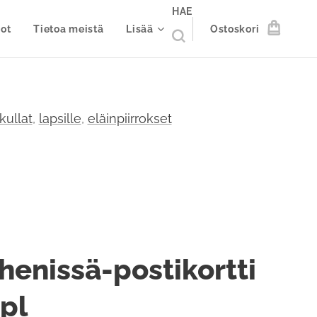
HAE
ot
Tietoa meistä
Lisää
Ostoskori
kullat
,
lapsille
,
eläinpiirrokset
henissä-postikortti
kpl