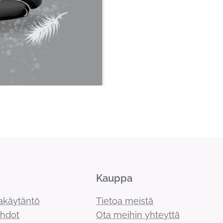
Kauppa
akäytäntö
Tietoa meistä
ehdot
Ota meihin yhteyttä