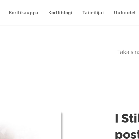
Korttikauppa
Korttiblogi
Taiteilijat
Uutuudet
Takaisin
I St
post