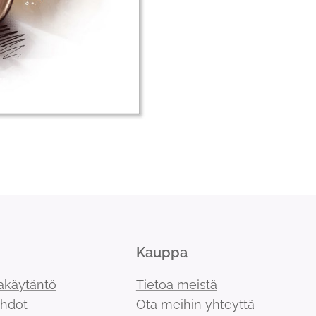
Kauppa
akäytäntö
Tietoa meistä
ehdot
Ota meihin yhteyttä