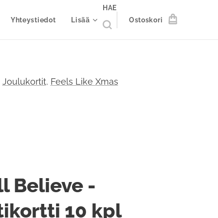
HAE
Yhteystiedot
Lisää
Ostoskori
:
Joulukortit
,
Feels Like Xmas
ill Believe -
ikortti 10 kpl