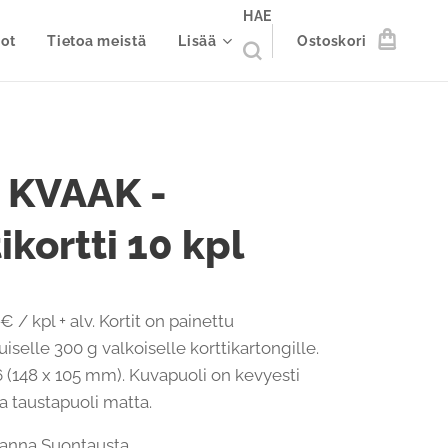
HAE
ot
Tietoa meistä
Lisää
Ostoskori
 KVAAK -
ikortti 10 kpl
€ / kpl + alv. Kortit on painettu
iselle 300 g valkoiselle korttikartongille.
 (148 x 105 mm). Kuvapuoli on kevyesti
 ja taustapuoli matta.
 Hanna Suontausta