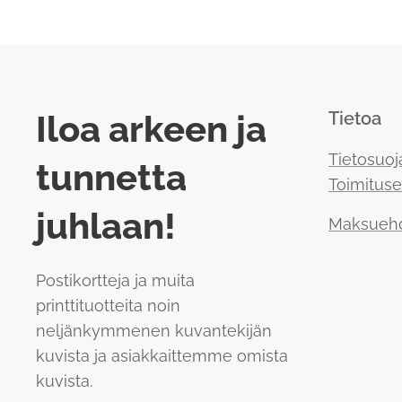
Iloa arkeen ja
Tietoa
Tietosuoj
tunnetta
Toimitus
juhlaan!
Maksueh
Postikortteja ja muita
printtituotteita noin
neljänkymmenen kuvantekijän
kuvista ja asiakkaittemme omista
kuvista.