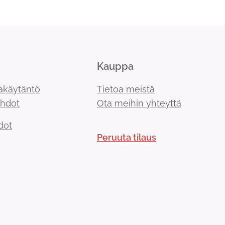
Kauppa
akäytäntö
Tietoa meistä
ehdot
Ota meihin yhteyttä
dot
Peruuta tilaus