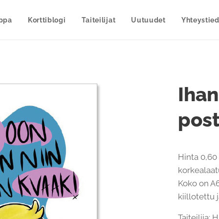
uppa
Korttiblogi
Taiteilijat
Uutuudet
Yhteystied
Ihan
post
Hinta 0,60 
korkealaatu
Koko on A6
kiillotettu
Taiteilija: