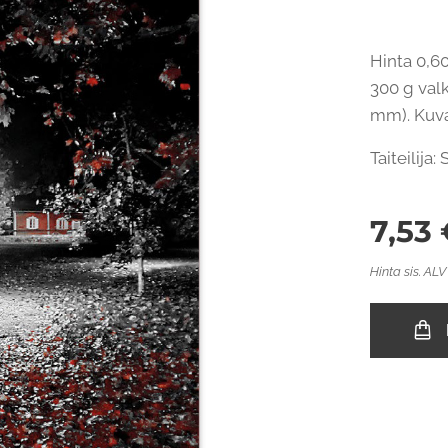
Hinta 0,60
300 g valk
mm). Kuvap
Taiteilija:
7,53
Hinta sis. ALV