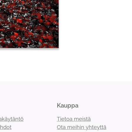
Kauppa
akäytäntö
Tietoa meistä
ehdot
Ota meihin yhteyttä