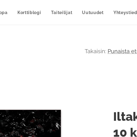
uppa
Korttiblogi
Taiteilijat
Uutuudet
Yhteystied
Takaisin:
Punaista et
Ilta
10 