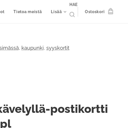
HAE
ot
Tietoa meistä
Lisää
Ostoskori
simässä,
kaupunki
,
syyskortit
kävelyllä-postikortti
kpl