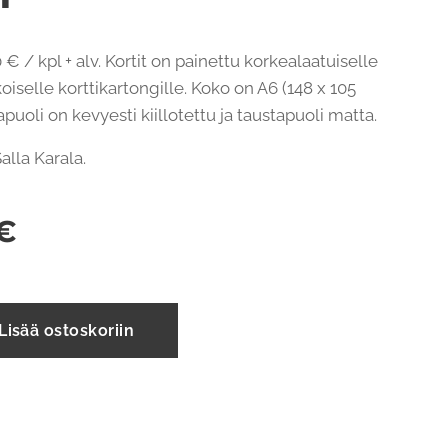
 € / kpl + alv. Kortit on painettu korkealaatuiselle
oiselle korttikartongille. Koko on A6 (148 x 105
uoli on kevyesti kiillotettu ja taustapuoli matta.
 Salla Karala.
€
Lisää ostoskoriin