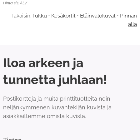
Hinta sis. ALV
Takaisin:
Tukku
•
Kesäkortit
•
Eläinvalokuvat
•
Pinnan
alla
Iloa arkeen ja
tunnetta juhlaan!
Postikortteja ja muita printtituotteita noin
neljänkymmenen kuvantekijän kuvista ja
asiakkaittemme omista kuvista.