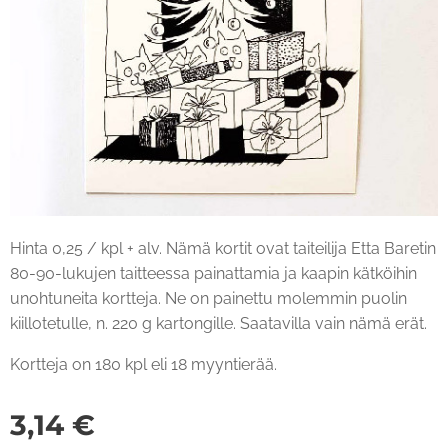
Hinta 0,25 / kpl + alv. Nämä kortit ovat taiteilija Etta Baretin
80-90-lukujen taitteessa painattamia ja kaapin kätköihin
unohtuneita kortteja. Ne on painettu molemmin puolin
kiillotetulle, n. 220 g kartongille. Saatavilla vain nämä erät.
Kortteja on 180 kpl eli 18 myyntierää.
3,14
€