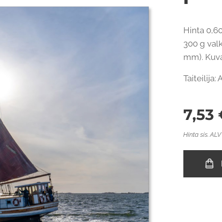
Hinta 0,60
300 g valk
mm). Kuvap
Taiteilija
7,53
Hinta sis. ALV