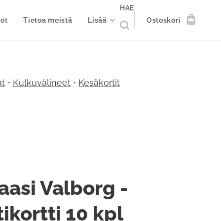
HAE
ot
Tietoa meistä
Lisää
Ostoskori
t
•
Kulkuvälineet
•
Kesäkortit
aasi Valborg -
ikortti 10 kpl