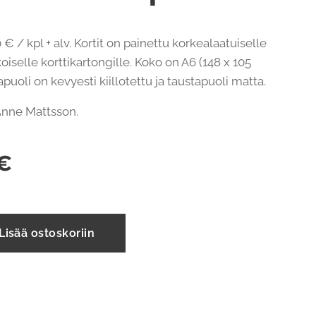
 € / kpl + alv. Kortit on painettu korkealaatuiselle
oiselle korttikartongille. Koko on A6 (148 x 105
uoli on kevyesti kiillotettu ja taustapuoli matta.
: Anne Mattsson.
€
Lisää ostoskoriin