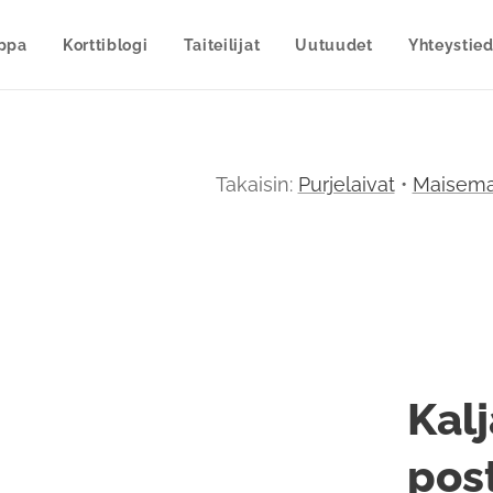
uppa
Korttiblogi
Taiteilijat
Uutuudet
Yhteystied
Takaisin:
Purjelaivat
•
Maisema
Kalj
post