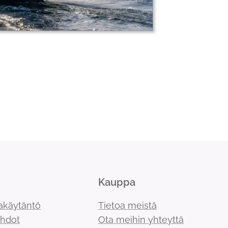
Kauppa
akäytäntö
Tietoa meistä
ehdot
Ota meihin yhteyttä