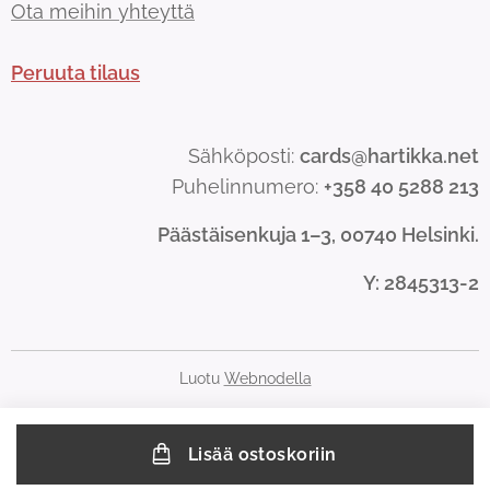
Ota meihin yhteyttä
Peruuta tilaus
Sähköposti:
cards@hartikka.net
Puhelinnumero:
+358 40 5288 213
Päästäisenkuja 1–3, 00740 Helsinki.
Y
: 2845313-2
Luotu
Webnodella
Lisää ostoskoriin