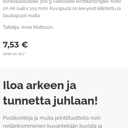
korkealaatuiselle 300 g valkoiselle korttikartongille. Koko
on A6 (148 x 105 mm). Kuvapuoli on kevyesti kiillotettu ja
taustapuoli matta.
Taiteilija: Anne Mattsson.
7,53
€
Hinta sis. ALV
Iloa arkeen ja
tunnetta juhlaan!
Postikortteja ja muita printtituotteita noin
neljänkymmenen kuvantekijän kuvista ja