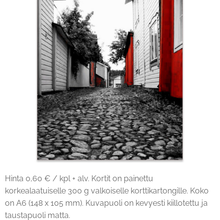
Hinta 0,60 € / kpl + alv. Kortit on painettu
korkealaatuiselle 300 g valkoiselle korttikartongille. Koko
on A6 (148 x 105 mm). Kuvapuoli on kevyesti kiillotettu ja
taustapuoli matta.