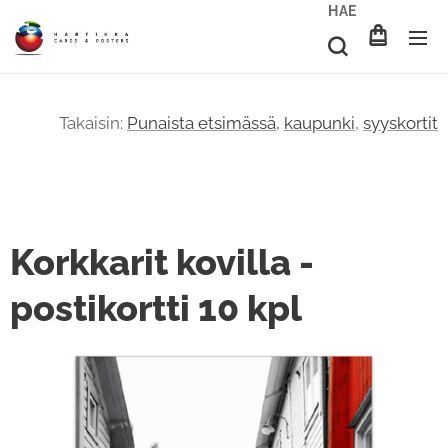
HAE
Takaisin:
Punaista etsimässä,
kaupunki
,
syyskortit
Korkkarit kovilla -
postikortti 10 kpl