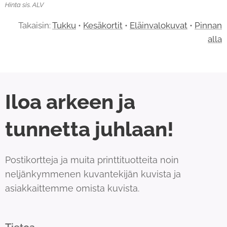
Hinta sis. ALV
Takaisin:
Tukku
•
Kesäkortit
•
Eläinvalokuvat
•
Pinnan
alla
Iloa arkeen ja
tunnetta juhlaan!
Postikortteja ja muita printtituotteita noin
neljänkymmenen kuvantekijän kuvista ja
asiakkaittemme omista kuvista.