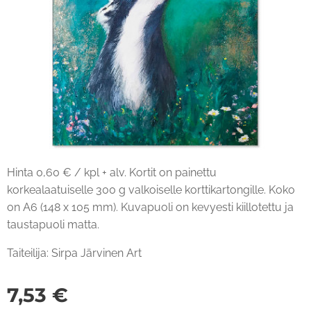
Hinta 0,60 € / kpl + alv. Kortit on painettu
korkealaatuiselle 300 g valkoiselle korttikartongille. Koko
on A6 (148 x 105 mm). Kuvapuoli on kevyesti kiillotettu ja
taustapuoli matta.
Taiteilija: Sirpa Järvinen Art
7,53
€