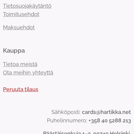
Tietosuojakäytäntö
Toimitusehdot
Maksuehdot
Kauppa
Tietoa meistä
Ota meihin yhteyttä
Peruuta tilaus
Sähköposti:
cards@hartikka.net
Puhelinnumero:
+358 40 5288 213
Päästäisenkuja 1–3, 00740 Helsinki.