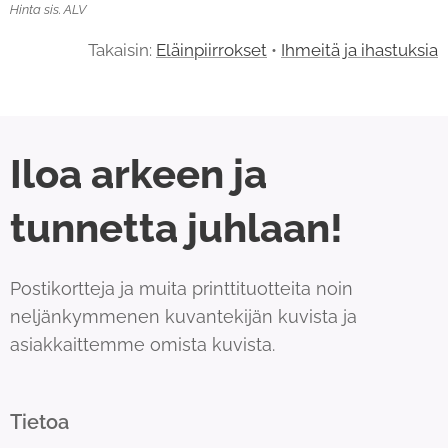
Hinta sis. ALV
Takaisin:
Eläinpiirrokset
•
Ihmeitä ja ihastuksia
Iloa arkeen ja
tunnetta juhlaan!
Postikortteja ja muita printtituotteita noin
neljänkymmenen kuvantekijän kuvista ja
asiakkaittemme omista kuvista.
Tietoa