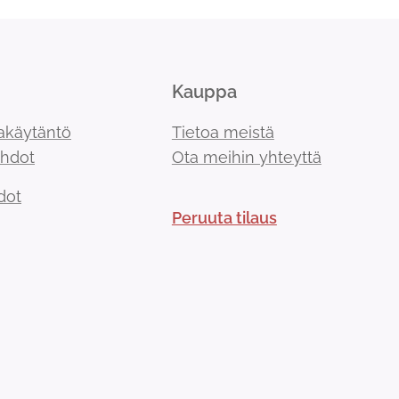
Kauppa
akäytäntö
Tietoa meistä
ehdot
Ota meihin yhteyttä
dot
Peruuta tilaus