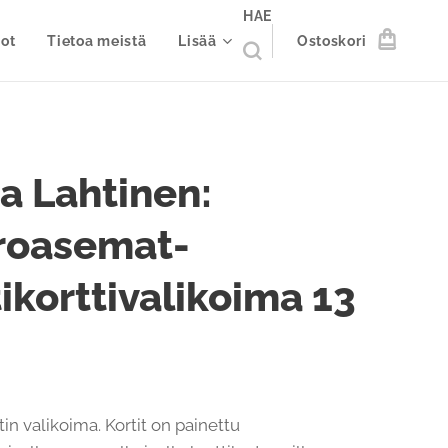
HAE
ot
Tietoa meistä
Lisää
Ostoskori
a Lahtinen:
roasemat-
ikorttivalikoima 13
tin valikoima. Kortit on painettu