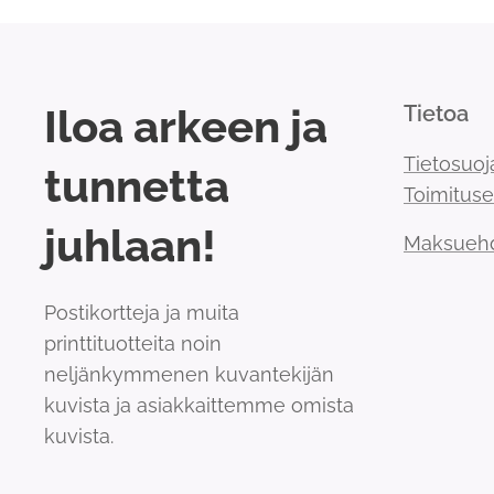
Iloa arkeen ja
Tietoa
Tietosuoj
tunnetta
Toimitus
juhlaan!
Maksueh
Postikortteja ja muita
printtituotteita noin
neljänkymmenen kuvantekijän
kuvista ja asiakkaittemme omista
kuvista.