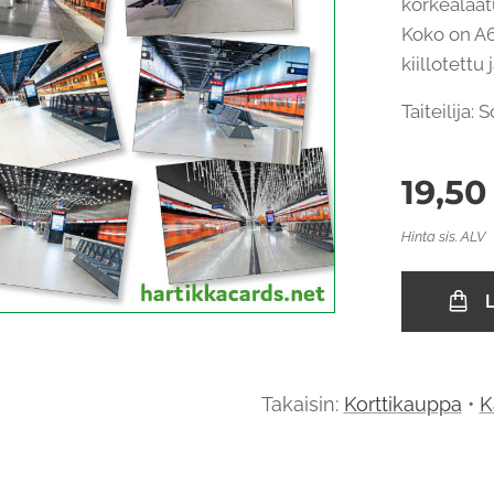
korkealaatu
Koko on A6
kiillotettu
Taiteilija:
19,50
Hinta sis. ALV
L
Takaisin:
Korttikauppa
•
K