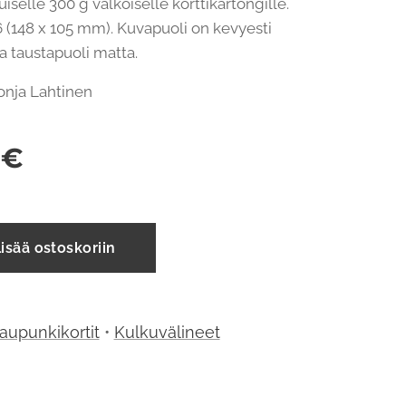
iselle 300 g valkoiselle korttikartongille.
 (148 x 105 mm). Kuvapuoli on kevyesti
 ja taustapuoli matta.
 Sonja Lahtinen
€
isää ostoskoriin
aupunkikortit
•
Kulkuvälineet