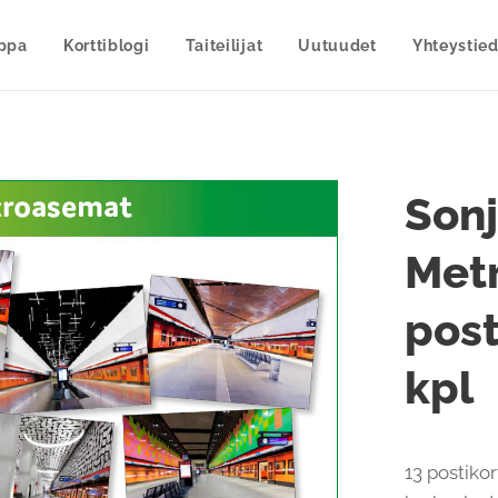
uppa
Korttiblogi
Taiteilijat
Uutuudet
Yhteystied
Sonj
Met
post
kpl
13 postikor