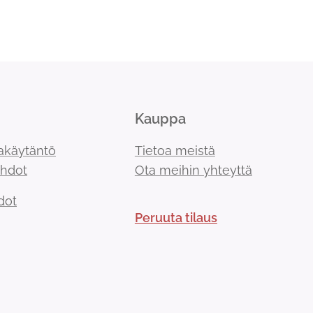
Kauppa
akäytäntö
Tietoa meistä
ehdot
Ota meihin yhteyttä
dot
Peruuta tilaus