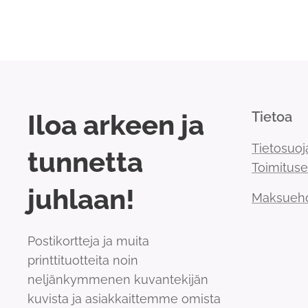
Iloa arkeen ja
Tietoa
Tietosuoj
tunnetta
Toimitus
juhlaan!
Maksueh
Postikortteja ja muita
printtituotteita noin
neljänkymmenen kuvantekijän
kuvista ja asiakkaittemme omista