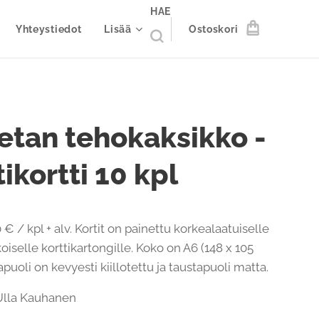
HAE
Yhteystiedot
Lisää
Ostoskori
etan tehokaksikko -
ikortti 10 kpl
 € / kpl + alv. Kortit on painettu korkealaatuiselle
oiselle korttikartongille. Koko on A6 (148 x 105
uoli on kevyesti kiillotettu ja taustapuoli matta.
: Ulla Kauhanen