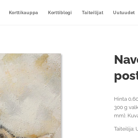
Korttikauppa
Korttiblogi
Taiteilijat
Uutuudet
Nav
post
Hinta 0,60
300 g valk
mm). Kuvap
Taiteilija