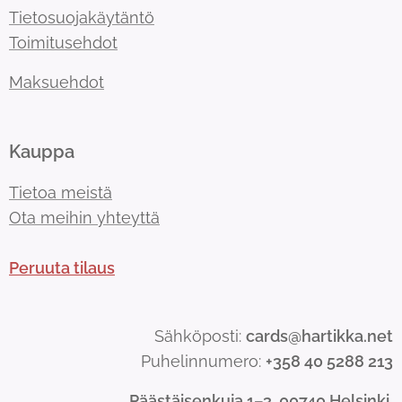
Tietosuojakäytäntö
Toimitusehdot
Maksuehdot
Kauppa
Tietoa meistä
Ota meihin yhteyttä
Peruuta tilaus
Sähköposti:
cards@hartikka.net
Puhelinnumero:
+358 40 5288 213
Päästäisenkuja 1–3, 00740 Helsinki.