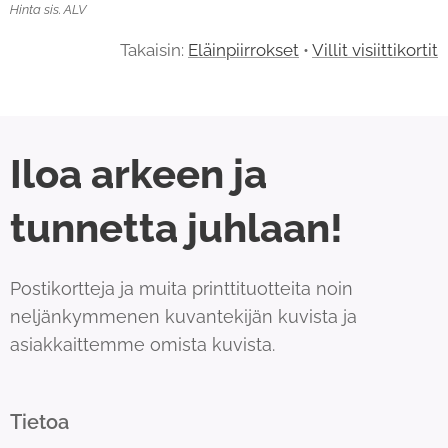
Hinta sis. ALV
Takaisin:
Eläinpiirrokset
•
Villit visiittikortit
Iloa arkeen ja
tunnetta juhlaan!
Postikortteja ja muita printtituotteita noin
neljänkymmenen kuvantekijän kuvista ja
asiakkaittemme omista kuvista.
Tietoa