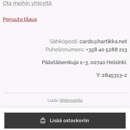
Ota meihin yhteyttä
Peruuta tilaus
Sähköposti:
cards@hartikka.net
Puhelinnumero:
+358 40 5288 213
Päästäisenkuja 1–3, 00740 Helsinki.
Y
: 2845313-2
Luotu
Webnodella
Lisää ostoskoriin