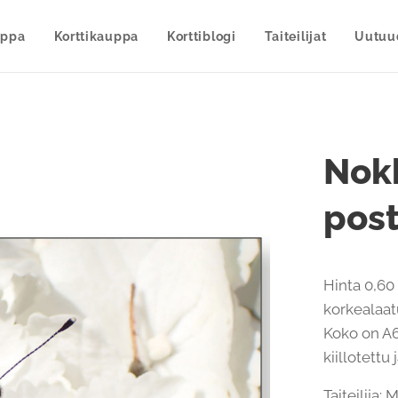
uppa
Korttikauppa
Korttiblogi
Taiteilijat
Uutuu
Nok
post
Hinta 0,60 
korkealaatu
Koko on A6
kiillotettu
Taiteilija: 