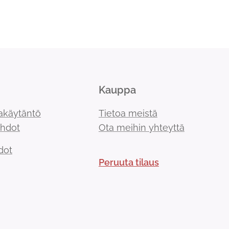
Kauppa
akäytäntö
Tietoa meistä
ehdot
Ota meihin yhteyttä
dot
Peruuta tilaus