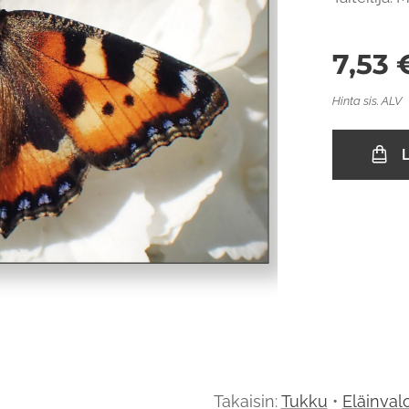
7,53
Hinta sis. ALV
L
Takaisin:
Tukku
•
Eläinval