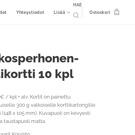
HAE
det
Yhteystiedot
Lisää
Ostoskori
kosperhonen-
ikortti 10 kpl
€ / kpl + alv. Kortit on painettu
iselle 300 g valkoiselle korttikartongille.
 (148 x 105 mm). Kuvapuoli on kevyesti
 ja taustapuoli matta.
Maarit Koivisto