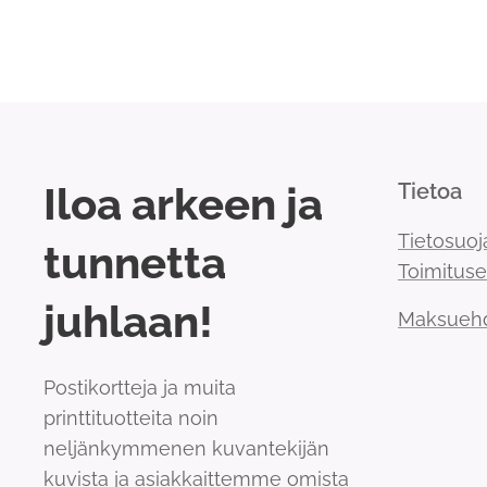
Iloa arkeen ja
Tietoa
Tietosuoj
tunnetta
Toimitus
juhlaan!
Maksueh
Postikortteja ja muita
printtituotteita noin
neljänkymmenen kuvantekijän
kuvista ja asiakkaittemme omista