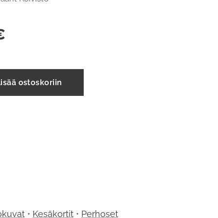
€
isää ostoskoriin
okuvat
•
Kesäkortit
•
Perhoset