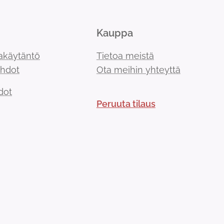
Kauppa
akäytäntö
Tietoa meistä
ehdot
Ota meihin yhteyttä
dot
Peruuta tilaus