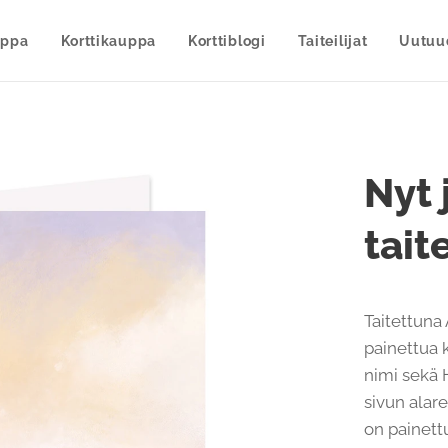
uppa
Korttikauppa
Korttiblogi
Taiteilijat
Uutuu
Nyt 
tait
Taitettuna
painettua k
nimi sekä 
sivun alar
on painett