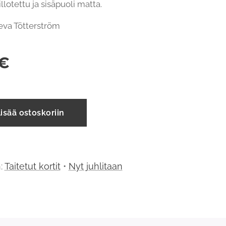
illotettu ja sisäpuoli matta.
 Eeva Tötterström
€
isää ostoskoriin
n:
Taitetut kortit
•
Nyt juhlitaan