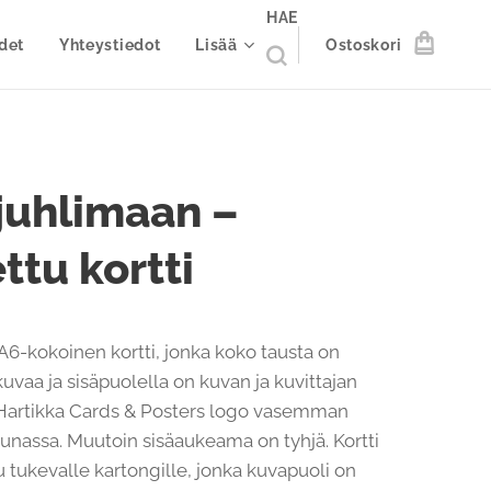
HAE
det
Yhteystiedot
Lisää
Ostoskori
juhlimaan –
ettu kortti
 A6-kokoinen kortti, jonka koko tausta on
uvaa ja sisäpuolella on kuvan ja kuvittajan
Hartikka Cards & Posters logo vasemman
eunassa. Muutoin sisäaukeama on tyhjä. Kortti
u tukevalle kartongille, jonka kuvapuoli on