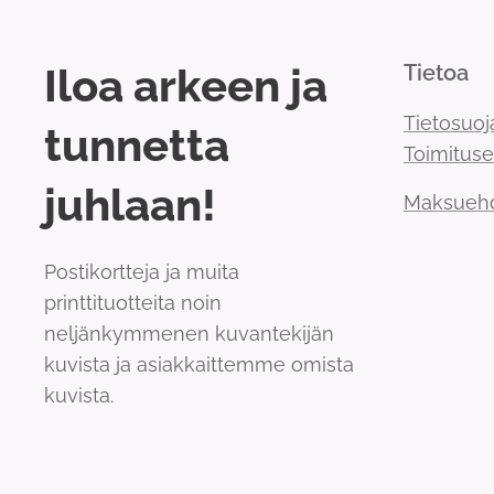
Iloa arkeen ja
Tietoa
Tietosuoj
tunnetta
Toimitus
juhlaan!
Maksueh
Postikortteja ja muita
printtituotteita noin
neljänkymmenen kuvantekijän
kuvista ja asiakkaittemme omista
kuvista.