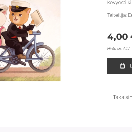
kevyesti ki
Taiteilija:
4,00
Hinta sis. ALV
L
Takaisi