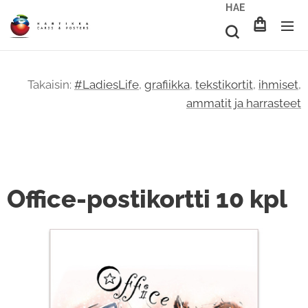
HAE
Takaisin:
#LadiesLife
,
grafiikka
,
tekstikortit
,
ihmiset
,
ammatit ja harrasteet
Office-postikortti 10 kpl