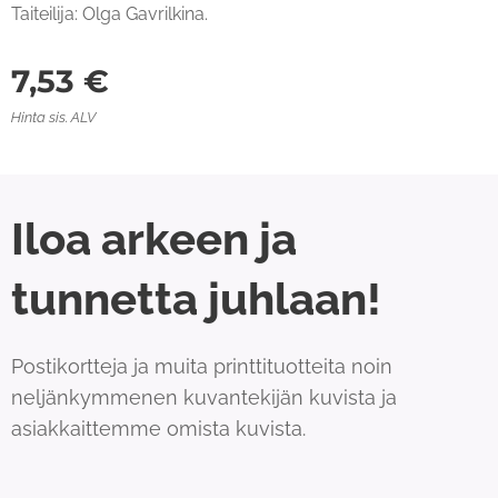
Taiteilija: Olga Gavrilkina.
7,53
€
Hinta sis. ALV
Iloa arkeen ja
tunnetta juhlaan!
Postikortteja ja muita printtituotteita noin
neljänkymmenen kuvantekijän kuvista ja
asiakkaittemme omista kuvista.