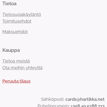
Tietoa
Tietosuojakäytäntö
Toimitusehdot
Maksuehdot
Kauppa
Tietoa meistä
Ota meihin yhteyttä
Peruuta tilaus
Sähköposti:
cards@hartikka.net
Puhelinnumero:
+358 40 5288 213