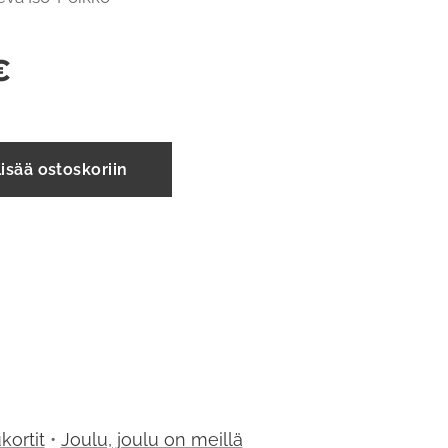
€
isää ostoskoriin
kortit
•
Joulu, joulu on meillä