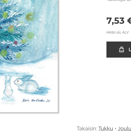
7,53
Hinta sis. ALV
L
Takaisin:
Tukku
•
Joulu