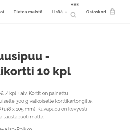
HAE
ot
Tietoa meistä
Lisää
Ostoskori
uusipuu -
ikortti 10 kpl
€ / kpl + alv. Kortit on painettu
iselle 300 g valkoiselle korttikartongille.
 (148 x 105 mm). Kuvapuoli on kevyesti
 ja taustapuoli matta.
 Eeva Iso-Poikko