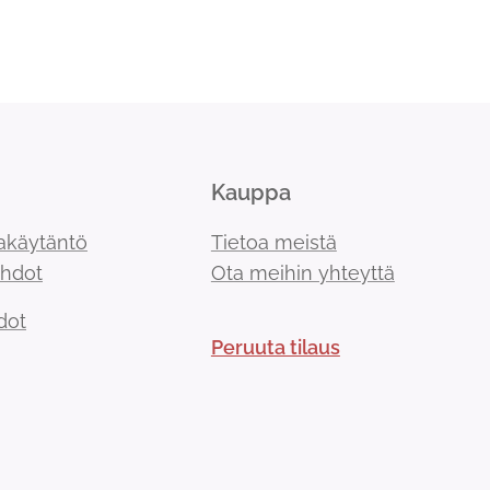
Kauppa
akäytäntö
Tietoa meistä
ehdot
Ota meihin yhteyttä
dot
Peruuta tilaus