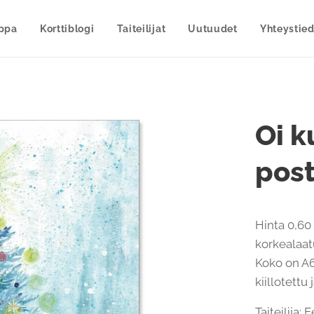
uppa
Korttiblogi
Taiteilijat
Uutuudet
Yhteystied
Oi k
post
Hinta 0,60 
korkealaatu
Koko on A6
kiillotettu
Taiteilija: