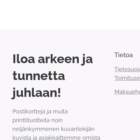
Iloa arkeen ja
Tietoa
Tietosuoj
tunnetta
Toimitus
juhlaan!
Maksueh
Postikortteja ja muita
printtituotteita noin
neljänkymmenen kuvantekijän
kuvista ja asiakkaittemme omista