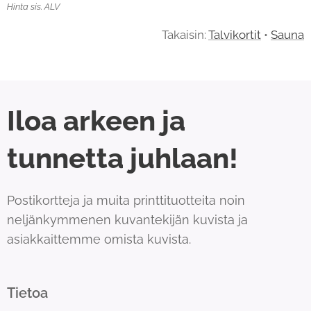
Hinta sis. ALV
Takaisin:
Talvikortit
•
Sauna
Iloa arkeen ja
tunnetta juhlaan!
Postikortteja ja muita printtituotteita noin
neljänkymmenen kuvantekijän kuvista ja
asiakkaittemme omista kuvista.
Tietoa