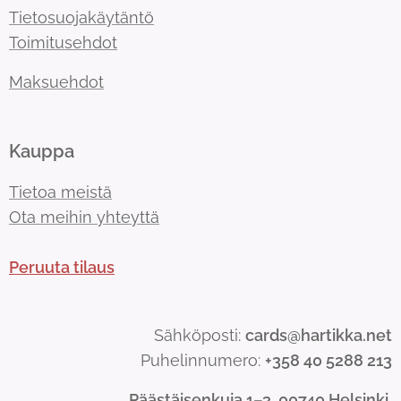
Tietosuojakäytäntö
Toimitusehdot
Maksuehdot
Kauppa
Tietoa meistä
Ota meihin yhteyttä
Peruuta tilaus
Sähköposti:
cards@hartikka.net
Puhelinnumero:
+358 40 5288 213
Päästäisenkuja 1–3, 00740 Helsinki.