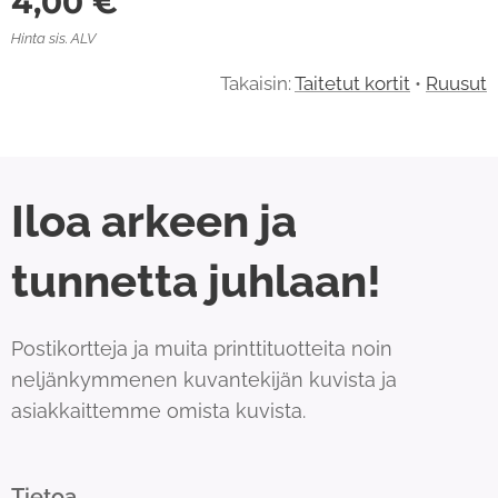
4,00
€
Hinta sis. ALV
Takaisin:
Taitetut kortit
•
Ruusut
Iloa arkeen ja
tunnetta juhlaan!
Postikortteja ja muita printtituotteita noin
neljänkymmenen kuvantekijän kuvista ja
asiakkaittemme omista kuvista.
Tietoa