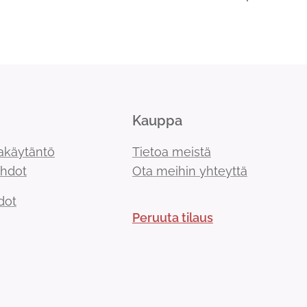
Kauppa
akäytäntö
Tietoa meistä
ehdot
Ota meihin yhteyttä
dot
Peruuta tilaus