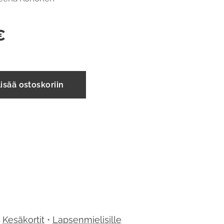
€
isää ostoskoriin
•
Kesäkortit
•
Lapsenmielisille