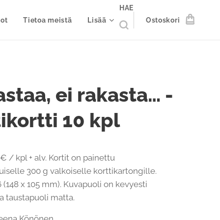
HAE
ot
Tietoa meistä
Lisää
Ostoskori
staa, ei rakasta… -
ikortti 10 kpl
€ / kpl + alv. Kortit on painettu
iselle 300 g valkoiselle korttikartongille.
 (148 x 105 mm). Kuvapuoli on kevyesti
 ja taustapuoli matta.
: Leena Könönen