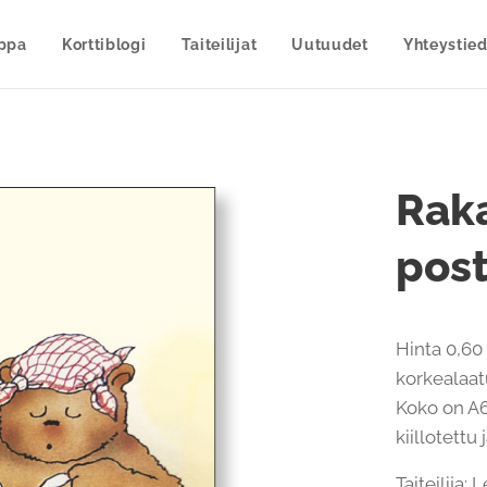
uppa
Korttiblogi
Taiteilijat
Uutuudet
Yhteystied
Raka
post
Hinta 0,60 
korkealaatu
Koko on A6
kiillotettu
Taiteilija