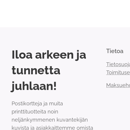
Iloa arkeen ja
Tietoa
Tietosuoj
tunnetta
Toimitus
juhlaan!
Maksueh
Postikortteja ja muita
printtituotteita noin
neljänkymmenen kuvantekijän
kuvista ja asiakkaittemme omista