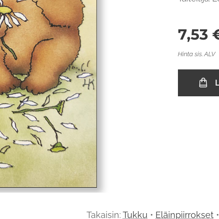
7,53
Hinta sis. ALV
L
Takaisin:
Tukku
•
Eläinpiirrokset