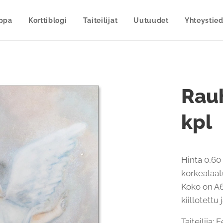
uppa
Korttiblogi
Taiteilijat
Uutuudet
Yhteystied
Rauh
kpl
Hinta 0,60 
korkealaatu
Koko on A6
kiillotettu
Taiteilija: