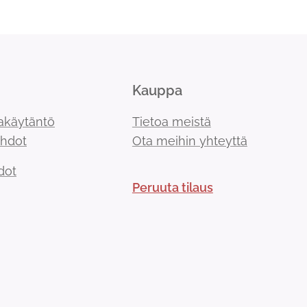
Kauppa
akäytäntö
Tietoa meistä
ehdot
Ota meihin yhteyttä
dot
Peruuta tilaus