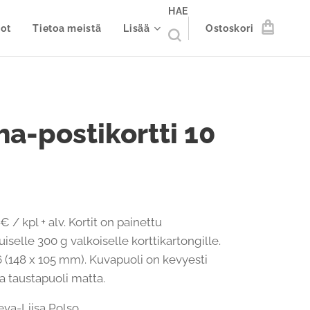
HAE
ot
Tietoa meistä
Lisää
Ostoskori
a-postikortti 10
€ / kpl + alv. Kortit on painettu
iselle 300 g valkoiselle korttikartongille.
 (148 x 105 mm). Kuvapuoli on kevyesti
 ja taustapuoli matta.
 Eeva-Liisa Polso