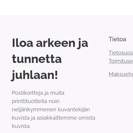
Iloa arkeen ja
Tietoa
Tietosuoj
tunnetta
Toimitus
juhlaan!
Maksueh
Postikortteja ja muita
printtituotteita noin
neljänkymmenen kuvantekijän
kuvista ja asiakkaittemme omista
kuvista.