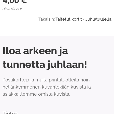
4,00
€
Hinta sis. ALV
Takaisin:
Taitetut kortit
•
Juhlatuulella
Iloa arkeen ja
tunnetta juhlaan!
Postikortteja ja muita printtituotteita noin
neljänkymmenen kuvantekijän kuvista ja
asiakkaittemme omista kuvista.
Tietoa